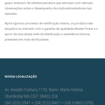
grupo exclusivo de clientes parceiros que retornam com valiosas
observações sobre o desempenho dos turboalimentadores nas
estradas.
Após rigoroso processo de certificação interna, os produtos são
lançados ao mercado com a garantia da qualidade Master Power e o
apoio de uma ampla rede de distribuição e assistência técnica,
presentes em mais de 60 países.
NOSSA LOCALIZAÇÃO
Av. Arnaldo Contursi,1170, Bairro: Marta Helena,
Uberlândia/MG CEP: 38402-224
(34) 3232-2541
–
(34) 3232-8401
–
(34) 9.8862-0785