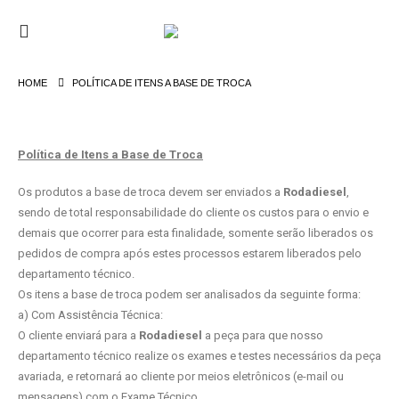
HOME
POLÍTICA DE ITENS A BASE DE TROCA
Política de Itens a Base de Troca
Os produtos a base de troca devem ser enviados a
Rodadiesel
,
sendo de total responsabilidade do cliente os custos para o envio e
demais que ocorrer para esta finalidade, somente serão liberados os
pedidos de compra após estes processos estarem liberados pelo
departamento técnico.
Os itens a base de troca podem ser analisados da seguinte forma:
a) Com Assistência Técnica:
O cliente enviará para a
Rodadiesel
a peça para que nosso
departamento técnico realize os exames e testes necessários da peça
avariada, e retornará ao cliente por meios eletrônicos (e-mail ou
mensagens) com o Exame Técnico.